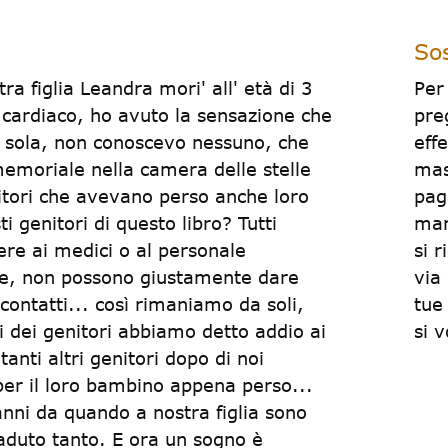
Sos
 figlia Leandra mori' all' età di 3
Per
 cardiaco, ho avuto la sensazione che
pre
da sola, non conoscevo nessuno, che
eff
 memoriale nella camera delle stelle
mas
nitori che avevano perso anche loro
pag
 genitori di questo libro? Tutti
man
ere ai medici o al personale
si 
ile, non possono giustamente dare
via
 contatti... così rimaniamo da soli,
tue
 dei genitori abbiamo detto addio ai
si 
anti altri genitori dopo di noi
per il loro bambino appena perso...
nni da quando a nostra figlia sono
ccaduto tanto. E ora un sogno è